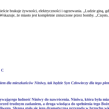
mieście brakuje żywności, elektryczności i ogrzewania. „Ludzie giną,
Wskazuje, że miasto jest kompletnie zniszczone przez bomby. „Często,
k C
kiem dla mieszkańców Niniwy, tak będzie Syn Człowieczy dla tego pl
zywającego ludność Niniwy do nawrócenia. Niniwa, która była m
 przed trudnym zadaniem, a droga wiodąca do spełnienia tego Bożeg
iwego. Słynna stała się jego dramatyczna przygoda w brzuchu wiel