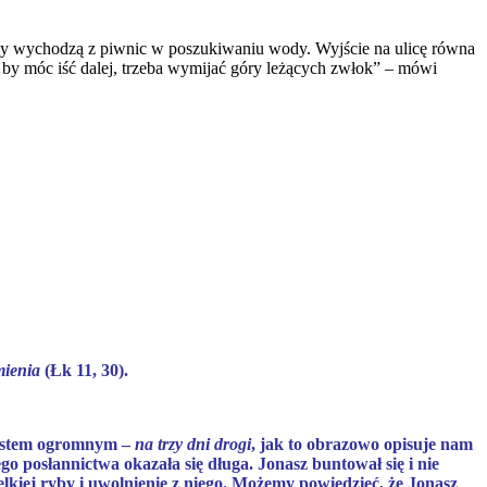
 gdy wychodzą z piwnic w poszukiwaniu wody. Wyjście na ulicę równa
 by móc iść dalej, trzeba wymijać góry leżących zwłok” – mówi
emienia
(Łk 11, 30).
iastem ogromnym –
na trzy dni drogi
, jak to obrazowo opisuje nam
o posłannictwa okazała się długa. Jonasz buntował się i nie
kiej ryby i uwolnienie z niego. Możemy powiedzieć, że Jonasz