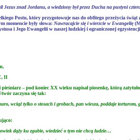
 Jezus znad Jordanu, a wiedziony był przez Ducha na pustyni czterdzi
lkiego Postu, który przygotowuje nas do obfitego przeżycia świą
tym momencie były słowa:
Nawracajcie się i wierzcie w Ewangelię
(M
usa i Jego Ewangelii w naszej ludzkiej i ograniczonej egzystencj
u,
, II
 pieśniarz – pod koniec XX wieku napisał piosenkę, którą zatytuł
Utwór zaczyna się tak:
uro, wciąż tylko o stosach i grobach, pan wiesza, poddaje torturom
ująco:
człowiek dąży ku zgubie, wiedzieć o tym nie chcą ludzie…