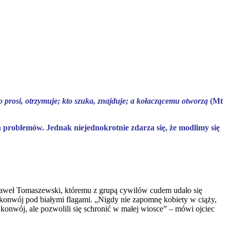
to prosi, otrzymuje; kto szuka, znajduje; a kołaczącemu otworzą
(Mt
problemów. Jednak niejednokrotnie zdarza się, że modlimy się
aweł Tomaszewski, któremu z grupą cywilów cudem udało się
onwój pod białymi flagami. „Nigdy nie zapomnę kobiety w ciąży,
i konwój, ale pozwolili się schronić w małej wiosce” – mówi ojciec