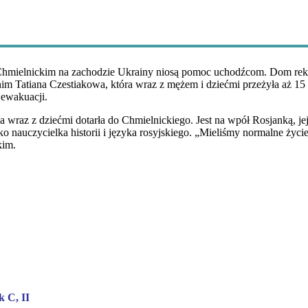
Chmielnickim na zachodzie Ukrainy niosą pomoc uchodźcom. Dom rekol
nim Tatiana Czestiakowa, która wraz z mężem i dziećmi przeżyła aż 15 
e ewakuacji.
na wraz z dziećmi dotarła do Chmielnickiego. Jest na wpół Rosjanką, je
o nauczycielka historii i języka rosyjskiego. „Mieliśmy normalne życie
kim.
k C, II