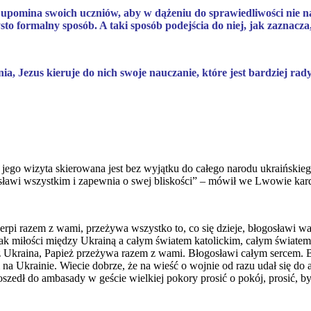
s upomina swoich uczniów, aby w dążeniu do sprawiedliwości nie na
to formalny sposób. A taki sposób podejścia do niej, jak zaznacz
 Jezus kieruje do nich swoje nauczanie, które jest bardziej rady
 jego wizyta skierowana jest bez wyjątku do całego narodu ukraińskieg
sławi wszystkim i zapewnia o swej bliskości” – mówił we Lwowie kar
erpi razem z wami, przeżywa wszystko to, co się dzieje, błogosławi w
ak miłości między Ukrainą a całym światem katolickim, całym światem w
 Ukraina, Papież przeżywa razem z wami. Błogosławi całym sercem. Ból 
na Ukrainie. Wiecie dobrze, że na wieść o wojnie od razu udał się do a
edł do ambasady w geście wielkiej pokory prosić o pokój, prosić, by