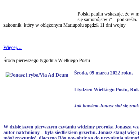
Polski paulin wskazuje, że w 
się samobójstwu” – podkreśla. 
zakonnik, który w oblężonym Mariupolu spędził 11 dni wojny.
Więcej…
Środa pierwszego tygodnia Wielkiego Postu
Środa, 09 marca 2022 roku,
I tydzień Wielkiego Postu, Ro
Jak bowiem Jonasz stał się zna
W dzisiejszym pierwszym czytaniu widzimy proroka Jonasza w
autor natchniony – była siedliskiem grzechu. Jonasz stanął więc
mógł zrozumieć, dlaczego Bóg powołuje go do uczynienia niemożl