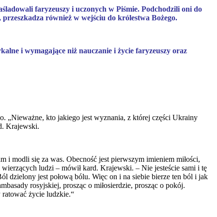
śladowali faryzeuszy i uczonych w Piśmie. Podchodzili oni do
a, przeszkadza również w wejściu do królestwa Bożego.
kalne i wymagające niż nauczanie i życie faryzeuszy oraz
o. „Nieważne, kto jakiego jest wyznania, z której części Ukrainy
d. Krajewski.
am i modli się za was. Obecność jest pierwszym imieniem miłości,
ierzących ludzi – mówił kard. Krajewski. – Nie jesteście sami i tę
dzielony jest połową bólu. Więc on i na siebie bierze ten ból i jak
mbasady rosyjskiej, prosząc o miłosierdzie, prosząc o pokój.
 ratować życie ludzkie.“