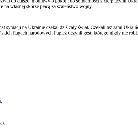
zwał do dalszej modlitwy o pokój i do solidarności z cierpiącymi Ukra
re na własnej skórze płacą za szaleństwo wojny.
t sytuacji na Ukrainie czekał dziś cały świat. Czekali też sami Ukraiń
ńskich flagach narodowych Papież uczynił gest, którego nigdy nie rob
,
ok C