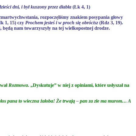
eści dni, i był kuszony przez diabła
(Łk 4, 1)
t zmartwychwstania, rozpoczęliśmy znakiem posypania głowy
k 1, 15) czy
Prochem jesteś i w proch się obrócisz
(Rdz 3, 19).
i, będą nam towarzyszyły na tej wielkopostnej drodze.
ował
Rozmowa
. „Dyskutuje” w niej z opiniami, które usłyszał na
, głos pana to wieczna żałoba! Że trwają – pan za złe ma murom… A