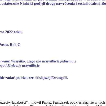
statecznie Niniwici podjęli drogę nawrócenia i zostali ocaleni. Bó
rca 2022 roku,
 Postu, Rok C
wam: Wszystko, czego nie uczyniliście jednemu z
ego i Mnie nie uczyniliście
e zadać po lekturze dzisiejszej Ewangelii.
rzeciw ludzkości” – mówił Papież Franciszek podkreślając, że w tych 