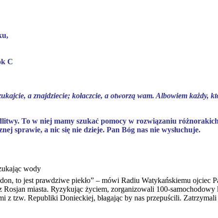
ku,
ok C
ukajcie, a znajdziecie; kołaczcie, a otworzą wam. Albowiem każdy, k
dlitwy. To w niej mamy szukać pomocy w rozwiązaniu różnorakich 
sznej sprawie, a nic się nie dzieje. Pan Bóg nas nie wysłuchuje.
szukając wody
on, to jest prawdziwe piekło” – mówi Radiu Watykańskiemu ojciec P
 Rosjan miasta. Ryzykując życiem, zorganizowali 100-samochodowy k
mi z tzw. Republiki Donieckiej, błagając by nas przepuścili. Zatrzymal