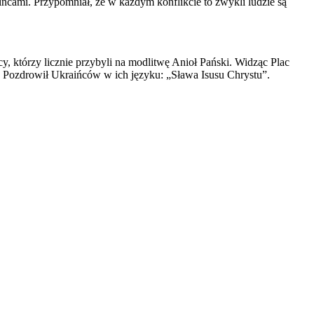
ińcami. Przypomniał, że w każdym konflikcie to zwykli ludzie są
cy, którzy licznie przybyli na modlitwę Anioł Pański. Widząc Plac
i. Pozdrowił Ukraińców w ich języku: „Sława Isusu Chrystu”.