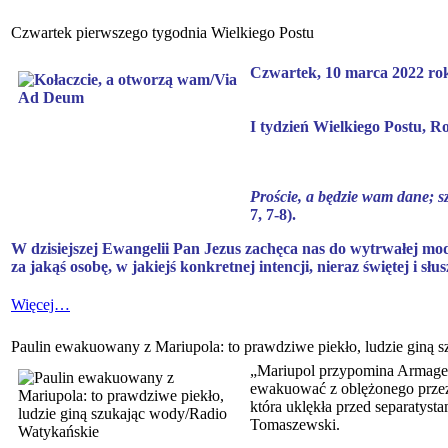
Czwartek pierwszego tygodnia Wielkiego Postu
Czwartek, 10 marca 2022 ro
I tydzień Wielkiego Postu, R
Proście, a będzie wam dane; sz
7, 7-8).
W dzisiejszej Ewangelii Pan Jezus zachęca nas do wytrwałej mo
za jakąś osobę, w jakiejś konkretnej intencji, nieraz świętej i słu
Więcej…
Paulin ewakuowany z Mariupola: to prawdziwe piekło, ludzie giną 
„Mariupol przypomina Armaged
ewakuować z oblężonego przez
która uklękła przed separatysta
Tomaszewski.