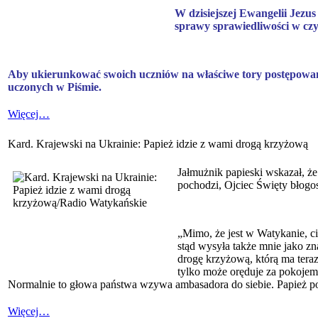
W dzisiejszej Ewangelii Jezu
sprawy sprawiedliwości w czys
Aby ukierunkować swoich uczniów na właściwe tory postępowania,
uczonych w Piśmie.
Więcej…
Kard. Krajewski na Ukrainie: Papież idzie z wami drogą krzyżową
Jałmużnik papieski wskazał, że
pochodzi, Ojciec Święty błogo
„Mimo, że jest w Watykanie, ci
stąd wysyła także mnie jako zn
drogę krzyżową, którą ma teraz
tylko może oręduje za pokojem 
Normalnie to głowa państwa wzywa ambasadora do siebie. Papież posz
Więcej…