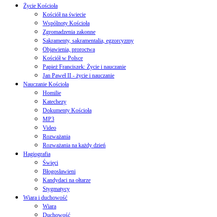
Życie Kościoła
Kościół na świecie
Wspólnoty Kościoła
Zgromadzenia zakonne
Sakramenty, sakramentalia, egzorcyzmy
Objawienia, proroctwa
Kościół w Polsce
Papież Franciszek: Życie i nauczanie
Jan Paweł II - życie i nauczanie
Nauczanie Kościoła
Homilie
Katechezy
Dokumenty Kościoła
MP3
Video
Rozważania
Rozważania na każdy dzień
Hagiografia
Święci
Błogosławieni
Kandydaci na ołtarze
Stygmatycy
Wiara i duchowość
Wiara
Duchowość