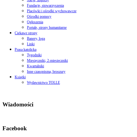
Akcje, imprezy
Fundacje, stowarzyszenia
Placówki i ośrodki wychowawcze
Ośrodki pomocy
Ogłoszenia
Portale, strony humanitarne
Ciekawe strony
Banery, loga
Linki
Prasa katolicka
Tygodniki
Miesięczniki, 2-miesieczniki
Kwartalniki
Inne czasopisma, broszury
Książki
Wydawnictwo TOLLE
Wiadomości
Facebook