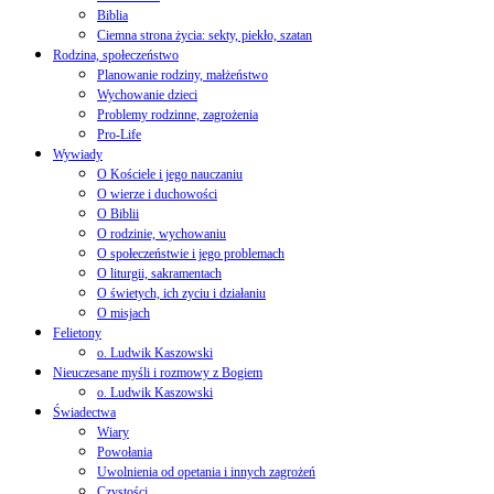
Biblia
Ciemna strona życia: sekty, piekło, szatan
Rodzina, społeczeństwo
Planowanie rodziny, małżeństwo
Wychowanie dzieci
Problemy rodzinne, zagrożenia
Pro-Life
Wywiady
O Kościele i jego nauczaniu
O wierze i duchowości
O Biblii
O rodzinie, wychowaniu
O społeczeństwie i jego problemach
O liturgii, sakramentach
O świetych, ich zyciu i działaniu
O misjach
Felietony
o. Ludwik Kaszowski
Nieuczesane myśli i rozmowy z Bogiem
o. Ludwik Kaszowski
Świadectwa
Wiary
Powołania
Uwolnienia od opetania i innych zagrożeń
Czystości