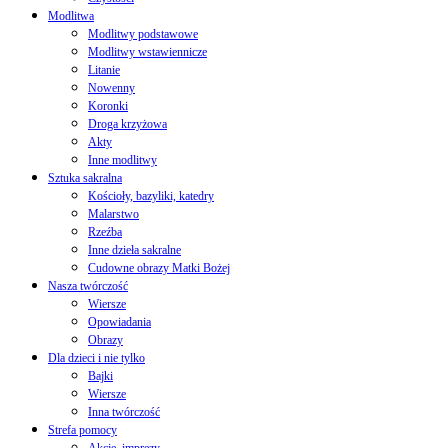
Modlitwa
Modlitwy podstawowe
Modlitwy wstawiennicze
Litanie
Nowenny
Koronki
Droga krzyżowa
Akty
Inne modlitwy
Sztuka sakralna
Kościoły, bazyliki, katedry
Malarstwo
Rzeźba
Inne dzieła sakralne
Cudowne obrazy Matki Bożej
Nasza twórczość
Wiersze
Opowiadania
Obrazy
Dla dzieci i nie tylko
Bajki
Wiersze
Inna twórczość
Strefa pomocy