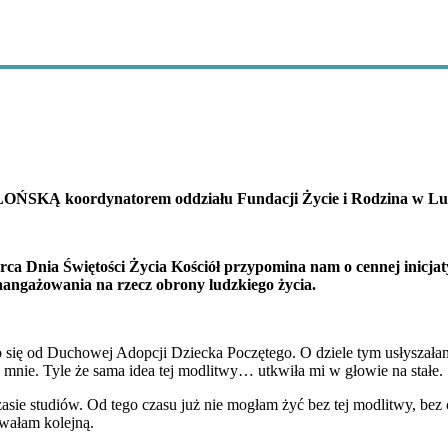
Ą koordynatorem oddziału Fundacji Życie i Rodzina w Lub
rca Dnia Świętości Życia Kościół przypomina nam o cennej inicjat
zaangażowania na rzecz obrony ludzkiego życia.
 się od Duchowej Adopcji Dziecka Poczętego. O dziele tym usłyszała
a mnie. Tyle że sama idea tej modlitwy… utkwiła mi w głowie na stałe.
ie studiów. Od tego czasu już nie mogłam żyć bez tej modlitwy, bez 
owałam kolejną.