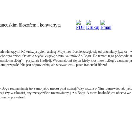
ancuskim filozofem i konwertytą
iewierzącym. Również ja byłem ateistą. Moje nawrócenie zaczęło się od przemiany języka – w
 sześciorga dzieci. Ostatnio wydał książkę o tym, jak mówić o Bogu. Do tematu tego podchodzi 
em słowa „Bóg” – przyznaje Hadjadj. Wydawało mi się, że kiedy ktoś mówi „Bóg”, zamyka tym 
nami przepaść. Nie jest odpowiedzią, ale wezwaniem – pisze francuski filozof.
 Bogu rozmawia się tak samo jak o meczu piłki nożnej? Czy można o Nim rozmawiać tak, jakb
oezji czy w filozofii, czy rzeczywiście rozmawiamy już o Bogu. A może boskość jest obecna 
mówić w prawdzie?