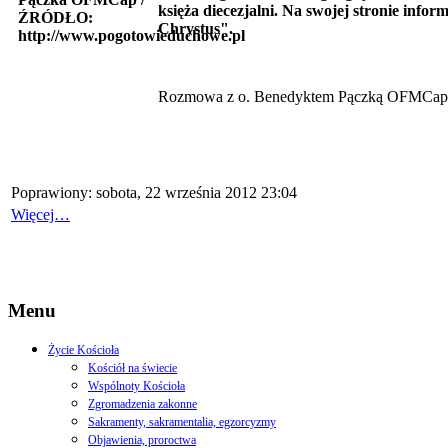
księża diecezjalni. Na swojej stronie inf
Chrystus".
Rozmowa z o. Benedyktem Pączką OFMCap
Poprawiony: sobota, 22 września 2012 23:04
Więcej…
Menu
Życie Kościoła
Kościół na świecie
Wspólnoty Kościoła
Zgromadzenia zakonne
Sakramenty, sakramentalia, egzorcyzmy
Objawienia, proroctwa