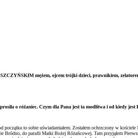
SKIM mężem, ojcem trójki dzieci, prawnikiem, zelatorem z 
osiła o różaniec. Czym dla Pana jest ta modlitwa i od kiedy jes
 od początku to sobie uświadamiałem. Zostałem ochrzczony w kościele 
kie Bródno, do parafii Matki Bożej Różańcowej. Tam przyjąłem Pierw