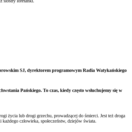
 siostry loretanki.
oprowskim SJ, dyrektorem programowym Radia Watykańskiego
chwstania Pańskiego. To czas, kiedy często wsłuchujemy się w
 życia lub drogi grzechu, prowadzącej do śmierci. Jest też droga
rii każdego człowieka, społeczeństw, dziejów świata.