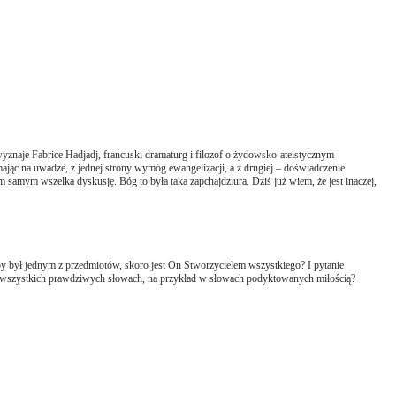
yznaje Fabrice Hadjadj, francuski dramaturg i filozof o żydowsko-ateistycznym
mając na uwadze, z jednej strony wymóg ewangelizacji, a z drugiej – doświadczenie
samym wszelka dyskusję. Bóg to była taka zapchajdziura. Dziś już wiem, że jest inaczej,
y był jednym z przedmiotów, skoro jest On Stworzycielem wszystkiego? I pytanie
we wszystkich prawdziwych słowach, na przykład w słowach podyktowanych miłością?