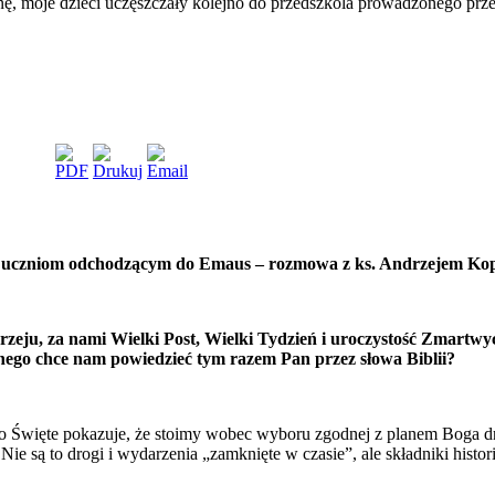
nę, moje dzieci uczęszczały kolejno do przedszkola prowadzonego przez
 uczniom odchodzącym do Emaus – rozmowa z ks. Andrzejem K
rzeju, za nami Wielki Post, Wielki Tydzień i uroczystość Zmartwy
nego chce nam powiedzieć tym razem Pan przez słowa Biblii?
 Święte pokazuje, że stoimy wobec wyboru zgodnej z planem Boga drogi
Nie są to drogi i wydarzenia „zamknięte w czasie”, ale składniki histo