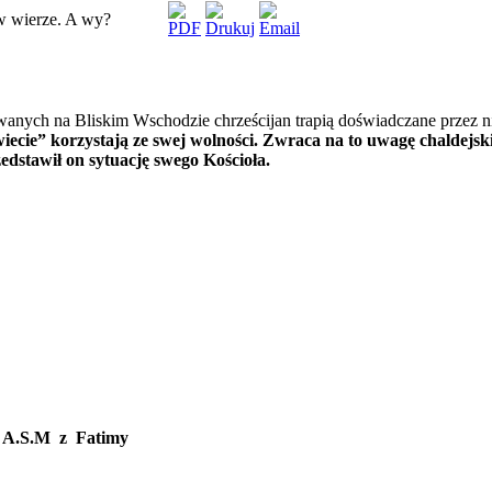
w wierze. A wy?
anych na Bliskim Wschodzie chrześcijan trapią doświadczane przez n
iecie
”
korzystają ze swej wolności. Zwraca na to uwagę
chaldejsk
edstawił
on
sytuację swego Kościoła.
ą A.S.M z Fatimy