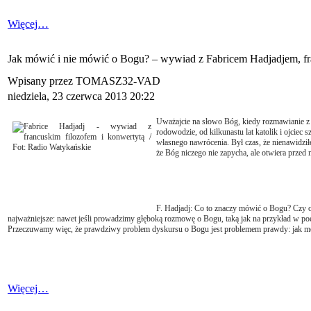
Więcej…
Jak mówić i nie mówić o Bogu? – wywiad z Fabricem Hadjadjem, fr
Wpisany przez TOMASZ32-VAD
niedziela, 23 czerwca 2013 20:22
Uważajcie na słowo Bóg, kiedy rozmawianie z n
rodowodzie, od kilkunastu lat katolik i ojciec
własnego nawrócenia. Był czas, że nienawidził
że Bóg niczego nie zapycha, ale otwiera przed 
F. Hadjadj: Co to znaczy mówić o Bogu? Czy o
najważniejsze: nawet jeśli prowadzimy głęboką rozmowę o Bogu, taką jak na przykład w p
Przeczuwamy więc, że prawdziwy problem dyskursu o Bogu jest problemem prawdy: jak 
Więcej…