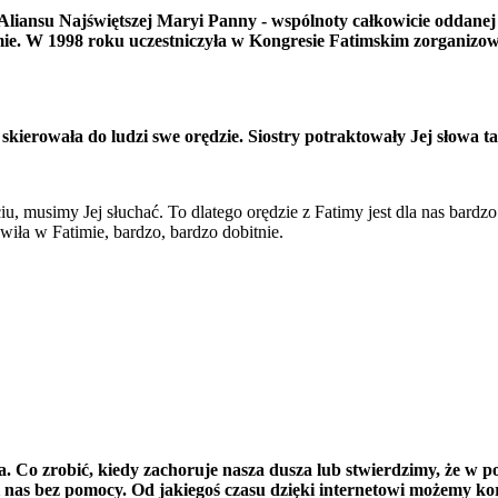
ą Aliansu Najświętszej Maryi Panny - wspólnoty całkowicie oddane
imie. W 1998 roku uczestniczyła w Kongresie Fatimskim zorganiz
ierowała do ludzi swe orędzie. Siostry potraktowały Jej słowa tak
 musimy Jej słuchać. To dlatego orędzie z Fatimy jest dla nas bardzo
wiła w Fatimie, bardzo, bardzo dobitnie.
a. Co zrobić, kiedy zachoruje nasza dusza lub stwierdzimy, że w p
nas bez pomocy. Od jakiegoś czasu dzięki internetowi możemy ko