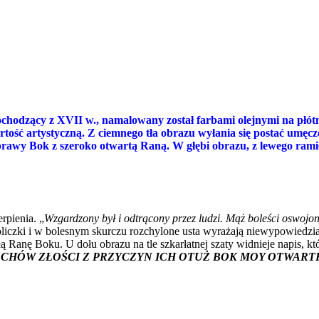
chodzący z XVII w., namalowany został farbami olejnymi na płót
rtość artystyczną. Z ciemnego tła obrazu wyłania się postać umęc
prawy Bok z szeroko otwartą Raną. W głębi obrazu, z lewego ramie
rpienia. „
Wzgardzony był i odtrącony przez ludzi. Mąż boleści oswojon
policzki i w bolesnym skurczu rozchylone usta wyrażają niewypowiedzi
łą Ranę Boku. U dołu obrazu na tle szkarłatnej szaty widnieje napis, k
CHÓW ZŁOŚCI Z PRZYCZYN ICH OTUŻ BOK MOY OTWART