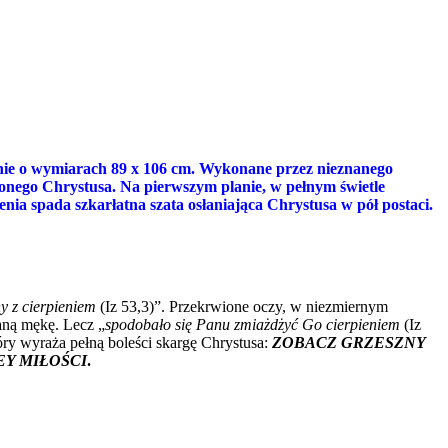
nie o wymiarach 89 x 106 cm. Wykonane przez nieznanego
zonego Chrystusa. Na pierwszym planie, w pełnym świetle
nia spada szkarłatna szata osłaniająca Chrystusa w pół postaci.
y z cierpieniem
(Iz 53,3)”. Przekrwione oczy, w niezmiernym
aną mękę. Lecz „
spodobało się Panu zmiażdżyć Go cierpieniem
(Iz
tóry wyraża pełną boleści skargę Chrystusa:
ZOBACZ GRZESZNY
EY MIŁOŚCI
.