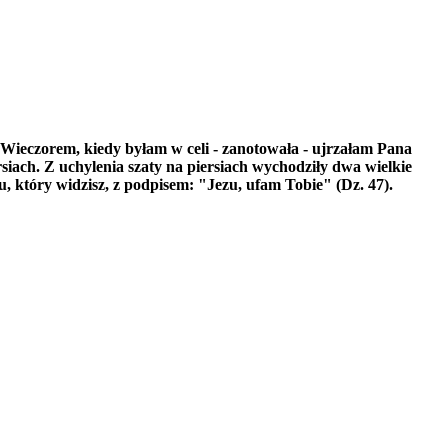
u. Wieczorem, kiedy byłam w celi - zanotowała - ujrzałam Pana
siach. Z uchylenia szaty na piersiach wychodziły dwa wielkie
, który widzisz, z podpisem: "Jezu, ufam Tobie" (Dz. 47).