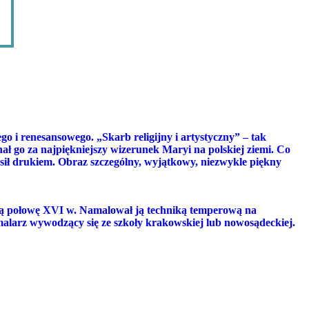
o i renesansowego. „Skarb religijny i artystyczny” – tak
ał go za najpiękniejszy wizerunek Maryi na polskiej ziemi. Co
łosił drukiem. Obraz szczególny, wyjątkowy, niezwykle piękny
gą połowę XVI w. Namalował ją techniką temperową na
malarz wywodzący się ze szkoły krakowskiej lub nowosądeckiej.