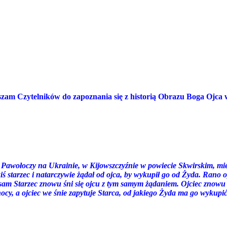
szam Czytelników do zapoznania się z historią Obrazu Boga Ojca
 Pawołoczy na Ukrainie, w Kijowszczyźnie w powiecie Skwirskim, mi
kiś starzec i natarczywie żądał od ojca, by wykupił go od Żyda. Rano 
am Starzec znowu śni się ojcu z tym samym żądaniem. Ojciec znowu 
nocy, a ojciec we śnie zapytuje Starca, od jakiego Żyda ma go wykupi