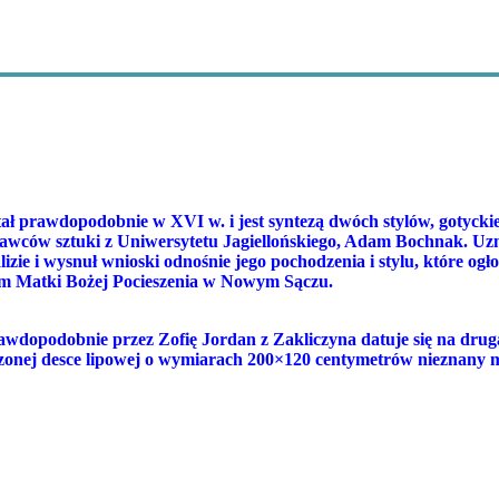
ł prawdopodobnie w XVI w. i jest syntezą dwóch stylów, gotyckieg
znawców sztuki z Uniwersytetu Jagiellońskiego, Adam Bochnak. Uzn
lizie i wysnuł wnioski odnośnie jego pochodzenia i stylu, które og
um Matki Bożej Pocieszenia w Nowym Sączu.
awdopodobnie przez Zofię Jordan z Zakliczyna datuje się na dru
ńczonej desce lipowej o wymiarach 200×120 centymetrów nieznany 