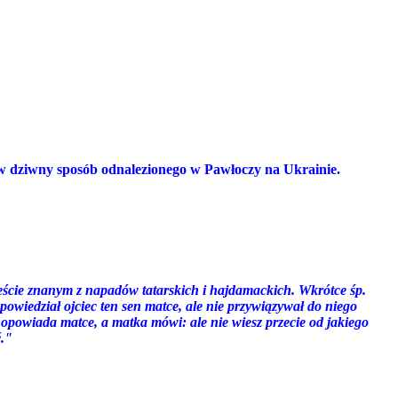
 w dziwny sposób odnalezionego w Pawłoczy na Ukrainie.
eście znanym z napadów tatarskich i hajdamackich. Wkrótce śp.
opowiedział ojciec ten sen matce, ale nie przywiązywał do niego
opowiada matce, a matka mówi: ale nie wiesz przecie od jakiego
ć."