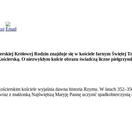
rskiej Królowej Rodzin znajduje się w kościele farnym Świętej T
ścierską. O niezwykłym kulcie obrazu świadczą liczne pielgrzym
ścierskim kościele wyjaśnia dawna historia Rzymu. W latach 352–356 
wraz z małżonką Najświętszą Maryję Pannę uczynić spadkobierczynią sw