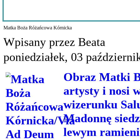
Matka Boża Różańcowa Kórnicka
Wpisany przez Beata
poniedziałek, 03 październi
Obraz Matki Bo
artysty i nosi
wizerunku Sal
Madonnę siedzą
lewym ramieni