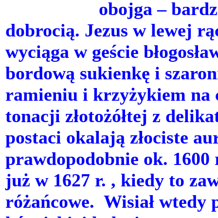
obojga – bardz
dobrocią. Jezus w lewej rą
wyciąga w geście błogosła
bordową sukienkę i szaron
ramieniu i krzyżykiem na c
tonacji złotożółtej z deli
postaci okalają złociste a
prawdopodobnie ok. 1600 r.
już w 1627 r. , kiedy to z
różańcowe. Wisiał wtedy p