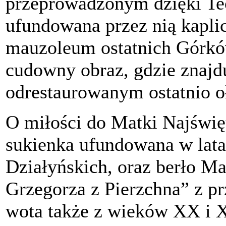
przeprowadzonym dzięki Teo
ufundowana przez nią kapl
mauzoleum ostatnich Górków
cudowny obraz, gdzie znajdu
odrestaurowanym ostatnio oł
O miłości do Matki Najświęt
sukienka ufundowana w lat
Działyńskich, oraz berło Ma
Grzegorza z Pierzchna” z p
wota także z wieków XX i 