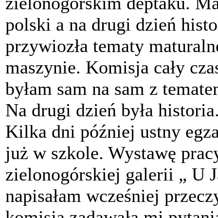
zielonogórskim deptaku. M
polski a na drugi dzień his
przywiozła tematy maturalne
maszynie. Komisja cały czas
byłam sam na sam z tematem
Na drugi dzień była histori
Kilka dni później ustny egz
już w szkole. Wystawę pra
zielonogórskiej galerii „ U 
napisałam wcześniej przecz
komisja zadawała mi pytani