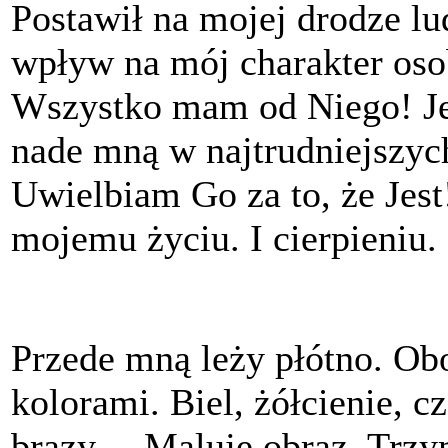
Postawił na mojej drodze l
wpływ na mój charakter oso
Wszystko mam od Niego! Je
nade mną w najtrudniejszyc
Uwielbiam Go za to, że Jest
mojemu życiu. I cierpieniu.
Przede mną leży płótno. Obo
kolorami. Biel, żółcienie, cz
brązy… Maluję obraz. Trz