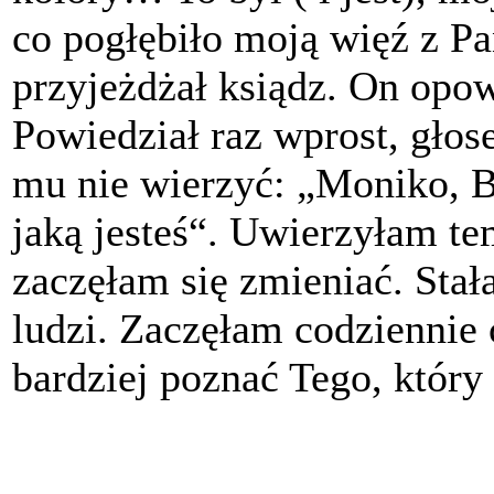
co pogłębiło moją więź z Pa
przyjeżdżał ksiądz. On opow
Powiedział raz wprost, gło
mu nie wierzyć: „Moniko, Bó
jaką jesteś“. Uwierzyłam te
zaczęłam się zmieniać. Sta­ł
ludzi. Zaczęłam codziennie
bardziej poznać Tego, któr