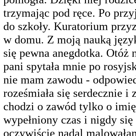
trzymając pod ręce. Po przy
do szkoły. Kuratorium przy
w domu. Z moją nauką język
się pewna anegdotka. Otóż n
pani spytała mnie po rosyjsk
nie mam zawodu - odpowied
roześmiała się serdecznie i 
chodzi o zawód tylko o imi
wypełniony czas i nigdy się
oczywiście nadal malowała