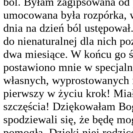
ból. Byłam zagipsowana od 
umocowana była rozpórka, 
dnia na dzień ból ustępował
do nienaturalnej dla nich p
dwa miesiące. W końcu go śc
postawiono mnie w specjal
własnych, wyprostowanych n
pierwszy w życiu krok! Mia
szczęścia! Dziękowałam Bog
spodziewali się, że będę mo
pomogła. Dzięki niej rodzi