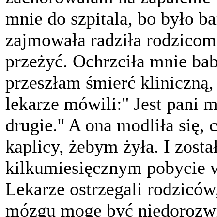
mnie do szpitala, bo było ba
zajmowała radziła rodzicom
przeżyć. Ochrzciła mnie bab
przeszłam śmierć kliniczną,
lekarze mówili:'' Jest pani 
drugie.'' A ona modliła się,
kaplicy, żebym żyła. I zost
kilkumiesięcznym pobycie w
Lekarze ostrzegali rodziców
mózgu mogę być niedorozwi