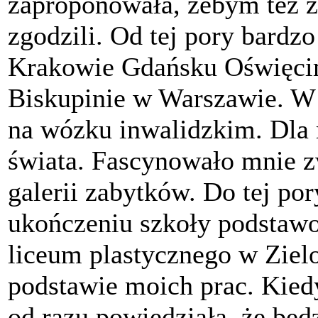
zaproponowała, żebym też za
zgodzili. Od tej pory bard
Krakowie Gdańsku Oświęcim
Biskupinie w Warszawie. W 
na wózku inwalidzkim. Dla 
świata. Fascynowało mnie 
galerii zabytków. Do tej p
ukończeniu szkoły podstaw
liceum plastycznego w Zielo
podstawie moich prac. Kied
od razu powiedziała, że będz